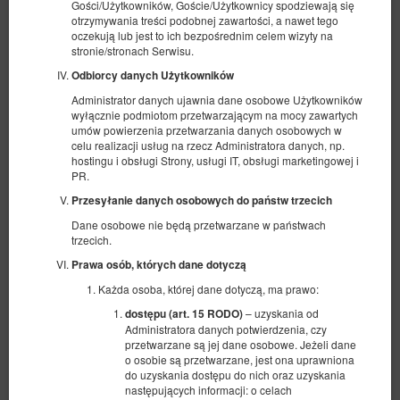
Gości/Użytkowników, Goście/Użytkownicy spodziewają się
otrzymywania treści podobnej zawartości, a nawet tego
oczekują lub jest to ich bezpośrednim celem wizyty na
stronie/stronach Serwisu.
Odbiorcy danych Użytkowników
Administrator danych ujawnia dane osobowe Użytkowników
wyłącznie podmiotom przetwarzającym na mocy zawartych
umów powierzenia przetwarzania danych osobowych w
celu realizacji usług na rzecz Administratora danych, np.
hostingu i obsługi Strony, usługi IT, obsługi marketingowej i
PR.
Przesyłanie danych osobowych do państw trzecich
Dane osobowe nie będą przetwarzane w państwach
Apartament z jacuzzi - Romantic Bliss
trzecich.
4 osoby
Prawa osób, których dane dotyczą
1 bardzo duże łóżko podwójne (King), 1 sofa rozkładana (Sofa Bed)
Każda osoba, której dane dotyczą, ma prawo:
– uzyskania od
dostępu (art. 15 RODO)
1 600,00 zł
Administratora danych potwierdzenia, czy
przetwarzane są jej dane osobowe. Jeżeli dane
o osobie są przetwarzane, jest ona uprawniona
(obiekt niedostępny w wybranym terminie):
Proponowany inny termin
do uzyskania dostępu do nich oraz uzyskania
30.04.2027 - 01.05.2027 (1 noc)
następujących informacji: o celach