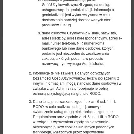
Gość/Użytkownik wyraził zgodę na dostęp
usługodawcy do geolokalizacji. Informacja o
Udostępnij
Szczegóły
Dostępność
geolokalizacji jest wykorzystywana w celu
dostarczania bardziej dostosowanych ofert
Pokaż oferty
produktów i usług.
dane osobowe Użytkowników: imię, nazwisko,
adres siedziby, adres korespondencyjny, adres e-
mail, numer telefonu, NIP, numer konta
bankowego lub inne dane osobowe, których
podanie jest niezbędne do zrealizowania
zakupu, a których podania w procesie
rezerwacyjnym wymaga Administrator.
Informacje te nie zawierają danych dotyczących
tożsamości Gości/Użytkowników, lecz w połączeniu z
innymi informacjami mogą stanowić dane osobowe i w
związku z tym Administrator obejmuje je pełną
ochroną przysługującą na gruncie RODO.
Dane te są przetwarzane zgodnie z art. 6 ust. 1 lit. b
RODO, w celu realizacji usługi, tj. umowy o
świadczenie usług drogą elektroniczną zgodnie z
Regulaminem oraz zgodnie z art. 6 ust. 1 lit. a RODO,
w związku z wyrażeniem zgody na stosowanie
określonych plików cookies lub innych podobnych
technologii, wyrażonych przez odpowiednie