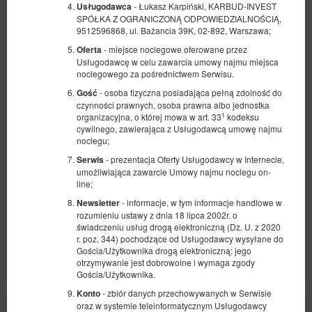
- Łukasz Karpiński, KARBUD-INVEST
Usługodawca
SPÓŁKA Z OGRANICZONĄ ODPOWIEDZIALNOŚCIĄ,
9512596868, ul. Bażancia 39K, 02-892, Warszawa;
- miejsce noclegowe oferowane przez
Oferta
Usługodawcę w celu zawarcia umowy najmu miejsca
noclegowego za pośrednictwem Serwisu.
Apartament BDSM - Glamour
- osoba fizyczna posiadająca pełną zdolność do
Gość
czynności prawnych, osoba prawna albo jednostka
Dostępna liczba: 1
1
organizacyjna, o której mowa w art. 33
kodeksu
2
2 osoby
pow. 60,00 m
1 sypialnia
cywilnego, zawierająca z Usługodawcą umowę najmu
noclegu;
1 bardzo duże łóżko podwójne (King)
- prezentacja Oferty Usługodawcy w Internecie,
Serwis
1 600,00 zł
umożliwiająca zawarcie Umowy najmu noclegu on-
line;
2 osoby / 1 noc
- informacje, w tym informacje handlowe w
Newsletter
rozumieniu ustawy z dnia 18 lipca 2002r. o
świadczeniu usług drogą elektroniczną (Dz. U. z 2020
Udostępnij
Szczegóły
Dostępność
r. poz. 344) pochodzące od Usługodawcy wysyłane do
Pokaż oferty
Gościa/Użytkownika drogą elektroniczną; jego
otrzymywanie jest dobrowolne i wymaga zgody
Gościa/Użytkownika.
- zbiór danych przechowywanych w Serwisie
Konto
oraz w systemie teleinformatycznym Usługodawcy