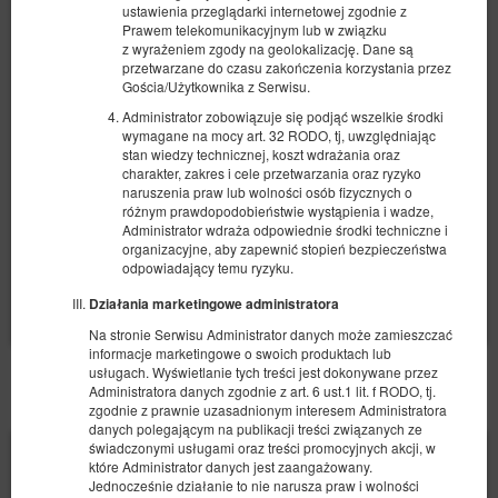
Apartament BDSM - Marbella Puerto
ustawienia przeglądarki internetowej zgodnie z
Prawem telekomunikacyjnym lub w związku
Banus
z wyrażeniem zgody na geolokalizację. Dane są
przetwarzane do czasu zakończenia korzystania przez
Dostępna liczba: 1
Gościa/Użytkownika z Serwisu.
2
4 osoby
pow. 100,00 m
1 sypialnia
Administrator zobowiązuje się podjąć wszelkie środki
1 bardzo duże łóżko podwójne (King), 1 sofa rozkładana (Sofa Bed)
wymagane na mocy art. 32 RODO, tj, uwzględniając
stan wiedzy technicznej, koszt wdrażania oraz
3 200,00 zł
charakter, zakres i cele przetwarzania oraz ryzyko
naruszenia praw lub wolności osób fizycznych o
2 osoby / 1 noc
różnym prawdopodobieństwie wystąpienia i wadze,
Administrator wdraża odpowiednie środki techniczne i
organizacyjne, aby zapewnić stopień bezpieczeństwa
Udostępnij
Szczegóły
Dostępność
odpowiadający temu ryzyku.
Pokaż oferty
Działania marketingowe administratora
Na stronie Serwisu Administrator danych może zamieszczać
informacje marketingowe o swoich produktach lub
usługach. Wyświetlanie tych treści jest dokonywane przez
POZOSTAŁE OFERTY
Administratora danych zgodnie z art. 6 ust.1 lit. f RODO, tj.
zgodnie z prawnie uzasadnionym interesem Administratora
danych polegającym na publikacji treści związanych ze
świadczonymi usługami oraz treści promocyjnych akcji, w
które Administrator danych jest zaangażowany.
Jednocześnie działanie to nie narusza praw i wolności