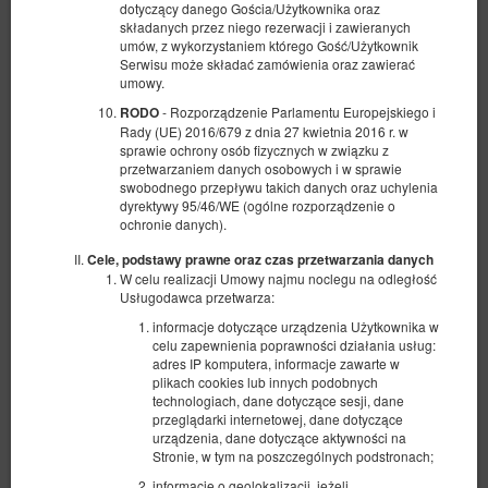
dotyczący danego Gościa/Użytkownika oraz
składanych przez niego rezerwacji i zawieranych
umów, z wykorzystaniem którego Gość/Użytkownik
Serwisu może składać zamówienia oraz zawierać
umowy.
- Rozporządzenie Parlamentu Europejskiego i
RODO
Rady (UE) 2016/679 z dnia 27 kwietnia 2016 r. w
sprawie ochrony osób fizycznych w związku z
przetwarzaniem danych osobowych i w sprawie
swobodnego przepływu takich danych oraz uchylenia
dyrektywy 95/46/WE (ogólne rozporządzenie o
ochronie danych).
Cele, podstawy prawne oraz czas przetwarzania danych
W celu realizacji Umowy najmu noclegu na odległość
Usługodawca przetwarza:
Apartament BDSM - Red Desire
informacje dotyczące urządzenia Użytkownika w
celu zapewnienia poprawności działania usług:
Dostępna liczba: 1
adres IP komputera, informacje zawarte w
2
2 osoby
pow. 60,00 m
1 sypialnia
plikach cookies lub innych podobnych
technologiach, dane dotyczące sesji, dane
1 bardzo duże łóżko podwójne (King)
przeglądarki internetowej, dane dotyczące
urządzenia, dane dotyczące aktywności na
1 600,00 zł
Stronie, w tym na poszczególnych podstronach;
2 osoby / 1 noc
informacje o geolokalizacji, jeżeli