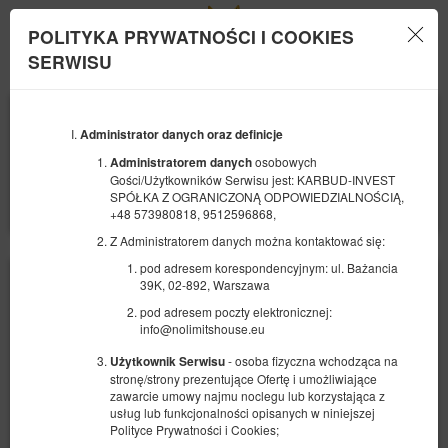
POLITYKA PRYWATNOŚCI I COOKIES
Menu
SERWISU
POCZĄTEK
KONIEC
09
10
SIERPNIA
Administrator danych oraz definicje
SIERPNIA
2026
2026
osobowych
Administratorem danych
Gości/Użytkowników Serwisu jest: KARBUD-INVEST
LICZBA OSÓB
SPÓŁKA Z OGRANICZONĄ ODPOWIEDZIALNOŚCIĄ,
2
FILTRY
+48 573980818, 9512596868,
Z Administratorem danych można kontaktować się:
pod adresem korespondencyjnym: ul. Bażancia
39K, 02-892, Warszawa
pod adresem poczty elektronicznej:
info@nolimitshouse.eu
- osoba fizyczna wchodząca na
Użytkownik Serwisu
stronę/strony prezentujące Ofertę i umożliwiające
zawarcie umowy najmu noclegu lub korzystająca z
usług lub funkcjonalności opisanych w niniejszej
Polityce Prywatności i Cookies;